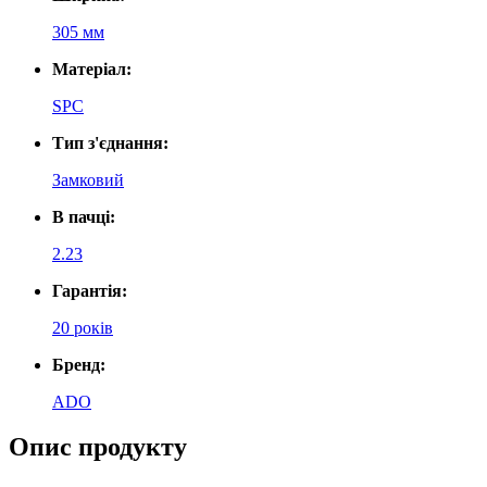
305 мм
Матеріал:
SPC
Тип з'єднання:
Замковий
В пачці:
2.23
Гарантія:
20 років
Бренд:
ADO
Опис продукту