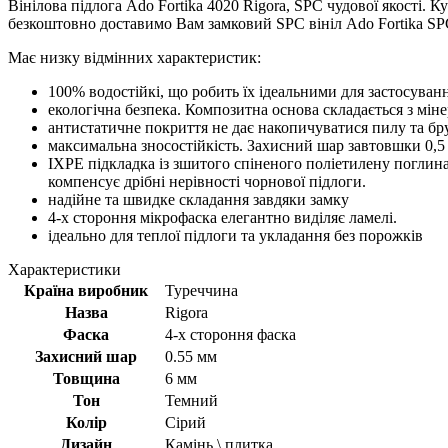
Вінілова підлога Ado Fortika 4020 Rigora, SPC чудової якості.
безкоштовно доставимо Вам замковий SPC вініл Ado Fortika SPC 
Має низку відмінних характеристик:
100% водостійкі, що робить їх ідеальними для застосування
екологічна безпека. Композитна основа складається з мін
антистатичне покриття не дає накопичуватися пилу та бр
максимальна зносостійкість. Захисний шар завтовшки 0,5
IXPE підкладка із зшитого спіненого поліетилену поглинає
компенсує дрібні нерівності чорнової підлоги.
надійне та швидке складання завдяки замку
4-х стороння мікрофаска елегантно виділяє ламелі.
ідеально для теплої підлоги та укладання без порожків
Характеристики
Країна виробник
Туреччина
Назва
Rigora
Фаска
4-х стороння фаска
Захисний шар
0.55 мм
Товщина
6 мм
Тон
Темний
Колір
Сірий
Дизайн
Камінь \ плитка