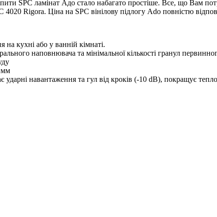
 Купити SPC ламінат Адо стало набагато простіше. Все, що Вам по
4020 Rigora. Ціна на SPC вінілову підлогу Ado повністю відповід
 на кухні або у ванній кімнаті.
ерального наповнювача та мінімальної кількості гранул первинн
уду
 мм
 ударні навантаження та гул від кроків (-10 dB), покращує теплоі