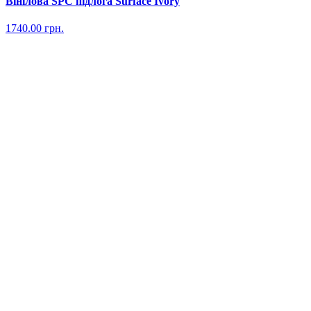
Вінілова SPC підлога Surface Ivory
1740.00
грн.