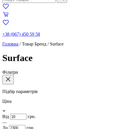
+38 (067) 450 59 58
Головна
/
Товар Бренд
/
Surface
Surface
Фільтри
Підбір параметрів
Ціна
Від
грн.
—
До
грн.