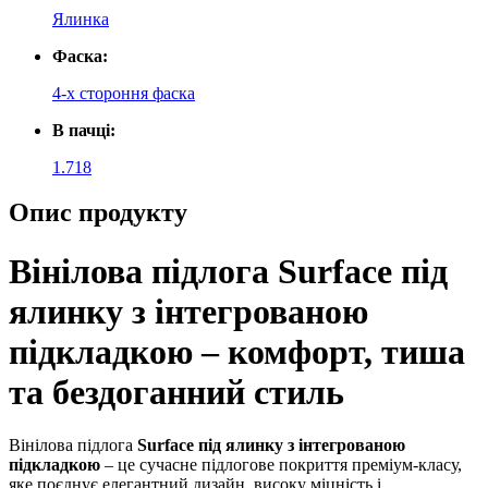
Ялинка
Фаска:
4-х стороння фаска
В пачці:
1.718
Опис продукту
Вінілова підлога Surface під
ялинку з інтегрованою
підкладкою – комфорт, тиша
та бездоганний стиль
Вінілова підлога
Surface під ялинку з інтегрованою
підкладкою
– це сучасне підлогове покриття преміум-класу,
яке поєднує елегантний дизайн, високу міцність і