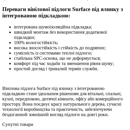
Переваги вінілової підлоги Surface під ялинку з
інтегрованою підкладкою:
інтегрована шумоізоляційна підкладка;
швидкий монтаж без використання додаткової
підкладки;
100% вологостійкість;
висока зносостійкість і стійкість до подряпин;
сумісність із системами теплої підлоги;
стабільна SPC-основа, що не деформується;
комфорт під час ходьби та зменшення рівня шуму;
простий догляд і тривалий термін служби.
Вінілова підлога Surface під ялинку з інтегрованою
підкладкою стане ідеальним рішенням для вітальні, спальні,
кухні, передпокою, дитячої кімнати, офісу або комерційного
простору. Вона поєднує красу натурального дерева, сучасні
технології виробництва та практичність, забезпечуючи
бездоганний зовнішній вигляд підлоги на довгі роки.
Супутні товари