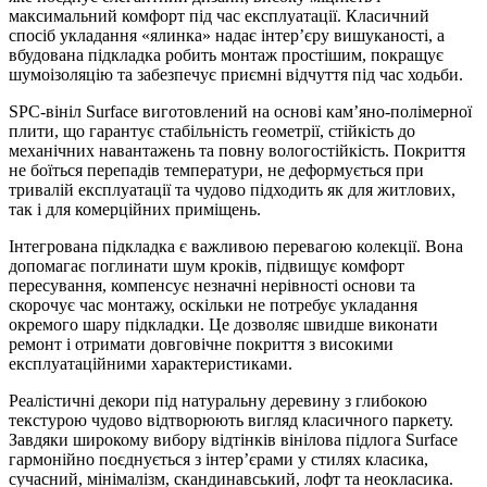
максимальний комфорт під час експлуатації. Класичний
спосіб укладання «ялинка» надає інтер’єру вишуканості, а
вбудована підкладка робить монтаж простішим, покращує
шумоізоляцію та забезпечує приємні відчуття під час ходьби.
SPC-вініл Surface виготовлений на основі кам’яно-полімерної
плити, що гарантує стабільність геометрії, стійкість до
механічних навантажень та повну вологостійкість. Покриття
не боїться перепадів температури, не деформується при
тривалій експлуатації та чудово підходить як для житлових,
так і для комерційних приміщень.
Інтегрована підкладка є важливою перевагою колекції. Вона
допомагає поглинати шум кроків, підвищує комфорт
пересування, компенсує незначні нерівності основи та
скорочує час монтажу, оскільки не потребує укладання
окремого шару підкладки. Це дозволяє швидше виконати
ремонт і отримати довговічне покриття з високими
експлуатаційними характеристиками.
Реалістичні декори під натуральну деревину з глибокою
текстурою чудово відтворюють вигляд класичного паркету.
Завдяки широкому вибору відтінків вінілова підлога Surface
гармонійно поєднується з інтер’єрами у стилях класика,
сучасний, мінімалізм, скандинавський, лофт та неокласика.