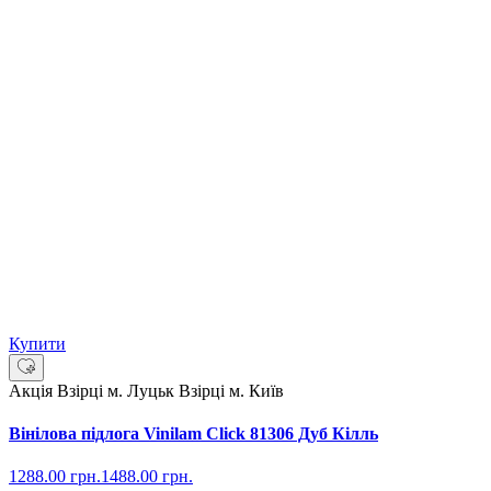
Купити
Акція
Взірці м. Луцьк
Взірці м. Київ
Вінілова підлога Vinilam Click 81306 Дуб Кілль
1288.00
грн.
1488.00
грн.