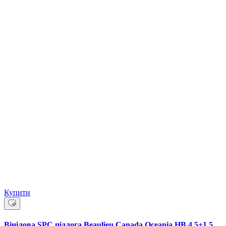
Купити
Вінілова SPC підлога Beaulieu Canada Oceania HB 4,5+1,5