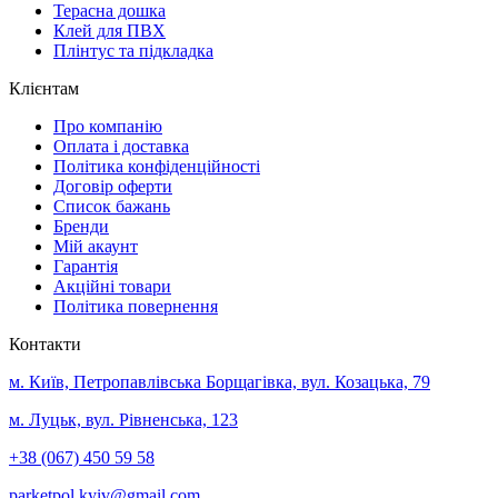
Терасна дошка
Клей для ПВХ
Плінтус та підкладка
Клієнтам
Про компанію
Оплата і доставка
Політика конфіденційності
Договір оферти
Список бажань
Бренди
Мій акаунт
Гарантія
Акційні товари
Політика повернення
Контакти
м. Київ, Петропавлівська Борщагівка, вул. Козацька, 79
м. Луцьк, вул. Рівненська, 123
+38 (067) 450 59 58
parketpol.kyiv@gmail.com