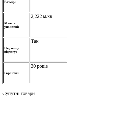
Розмір:
2,222 м.кв
М.кв. в
упаковці:
Так
Під теплу
підлогу:
30 років
Гарантія:
Супутні товари