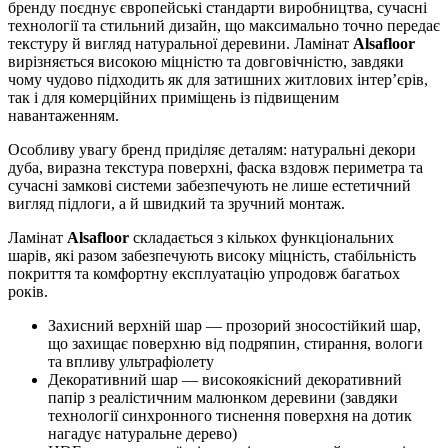
бренду поєднує європейські стандарти виробництва, сучасні
технології та стильний дизайн, що максимально точно передає
текстуру й вигляд натуральної деревини. Ламінат
Alsafloor
вирізняється високою міцністю та довговічністю, завдяки
чому чудово підходить як для затишних житлових інтер’єрів,
так і для комерційних приміщень із підвищеним
навантаженням.
Особливу увагу бренд приділяє деталям: натуральні декори
дуба, виразна текстура поверхні, фаска вздовж периметра та
сучасні замкові системи забезпечують не лише естетичний
вигляд підлоги, а й швидкий та зручний монтаж.
Ламінат
Alsafloor
складається з кількох функціональних
шарів, які разом забезпечують високу міцність, стабільність
покриття та комфортну експлуатацію упродовж багатьох
років.
Захисний верхній шар — прозорий зносостійкий шар,
що захищає поверхню від подряпин, стирання, вологи
та впливу ультрафіолету
Декоративний шар — високоякісний декоративний
папір з реалістичним малюнком деревини (завдяки
технології синхронного тиснення поверхня на дотик
нагадує натуральне дерево)