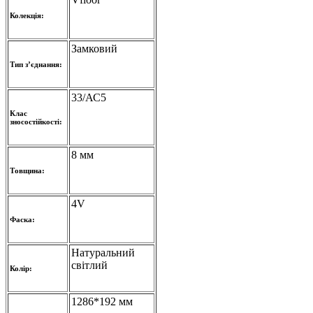
Колекція:
Замковий
Тип з’єднання:
33/АС5
Клас
зносостійкості:
8 мм
Товщина:
4V
Фаска:
Натуральний
світлий
Колір:
1286*192 мм