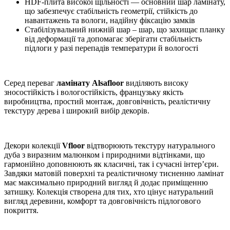
HDF-плита високої щільності — основний шар ламінату,
що забезпечує стабільність геометрії, стійкість до
навантажень та вологи, надійну фіксацію замків
Стабілізувальний нижній шар – шар, що захищає планку
від деформації та допомагає зберігати стабільність
підлоги у разі перепадів температури й вологості
Серед переваг
ламінату Alsafloor
виділяють високу
зносостійкість і вологостійкість, французьку якість
виробництва, простий монтаж, довговічність, реалістичну
текстуру дерева і широкий вибір декорів.
Декори колекції
Vfloor
відтворюють текстуру натурального
дуба з виразним малюнком і природними відтінками, що
гармонійно доповнюють як класичні, так і сучасні інтер’єри.
Завдяки матовій поверхні та реалістичному тисненню ламінат
має максимально природний вигляд й додає приміщенню
затишку. Колекція створена для тих, хто цінує натуральний
вигляд деревини, комфорт та довговічність підлогового
покриття.