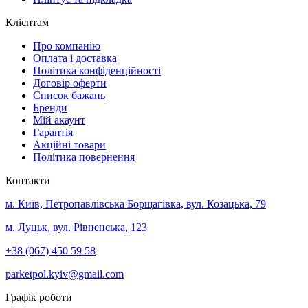
Клієнтам
Про компанію
Оплата і доставка
Політика конфіденційності
Договір оферти
Список бажань
Бренди
Мій акаунт
Гарантія
Акційні товари
Політика повернення
Контакти
м. Київ, Петропавлівська Борщагівка, вул. Козацька, 79
м. Луцьк, вул. Рівненська, 123
+38 (067) 450 59 58
parketpol.kyiv@gmail.com
Графік роботи