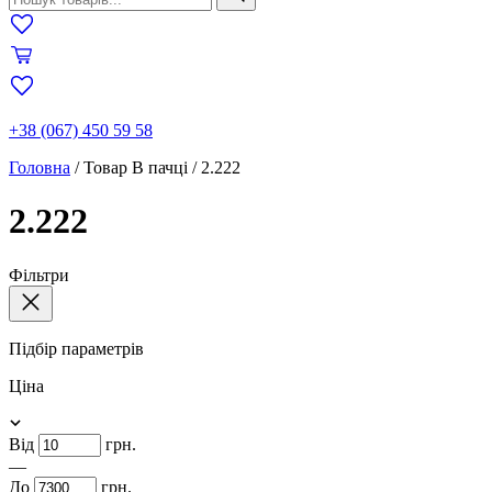
+38 (067) 450 59 58
Головна
/
Товар В пачці
/
2.222
2.222
Фільтри
Підбір параметрів
Ціна
Від
грн.
—
До
грн.