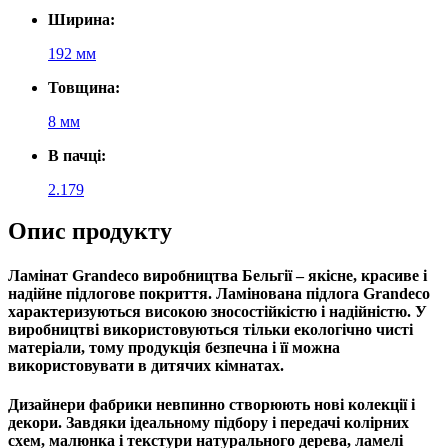
Ширина:
192 мм
Товщина:
8 мм
В пачці:
2.179
Опис продукту
Ламінат
Grandeco
виробництва Бельгії – якісне, красиве і
надійне підлогове покриття. Ламінована підлога
Grandeco
характеризуються високою зносостійкістю і надійністю. У
виробництві використовуються тільки екологічно чисті
матеріали, тому продукція безпечна і її можна
використовувати в дитячих кімнатах.
Дизайнери фабрики невпинно створюють нові колекції і
декори. Завдяки ідеальному підбору і передачі колірних
схем, малюнка і текстури натурального дерева, ламелі