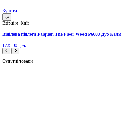
Купити
Взірці м. Київ
Вінілова підлога Falquon The Floor Wood P6003 Дуб Калм
1725.00
грн.
Супутні товари