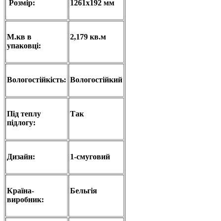
Розмір:
1261х192 мм
М.кв в
2,179 кв.м
упаковці:
Вологостійкість:
Вологостійкий
Під теплу
Так
підлогу:
Дизайн:
1-смуговий
Країна-
Бельгія
виробник: