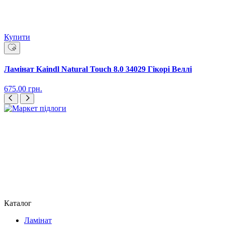
Купити
Ламінат Kaindl Natural Touch 8.0 34029 Гікорі Веллі
675.00
грн.
Каталог
Ламінат