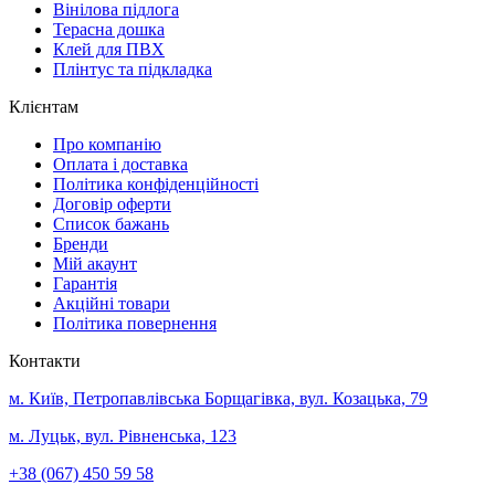
Вінілова підлога
Терасна дошка
Клей для ПВХ
Плінтус та підкладка
Клієнтам
Про компанію
Оплата і доставка
Політика конфіденційності
Договір оферти
Список бажань
Бренди
Мій акаунт
Гарантія
Акційні товари
Політика повернення
Контакти
м. Київ, Петропавлівська Борщагівка, вул. Козацька, 79
м. Луцьк, вул. Рівненська, 123
+38 (067) 450 59 58