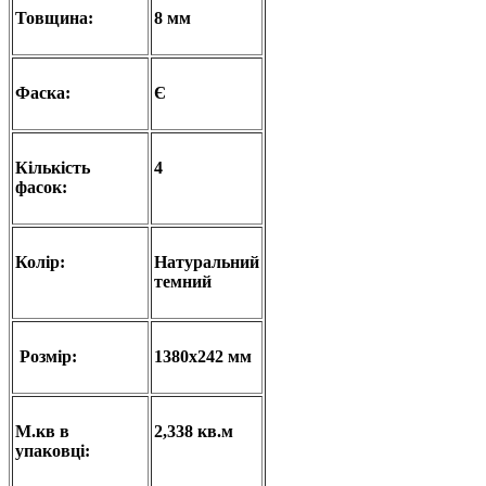
Товщина:
8 мм
Фаска:
Є
Кількість
4
фасок:
Колір:
Натуральний
темний
Розмір:
1380х242 мм
М.кв в
2,338 кв.м
упаковці: