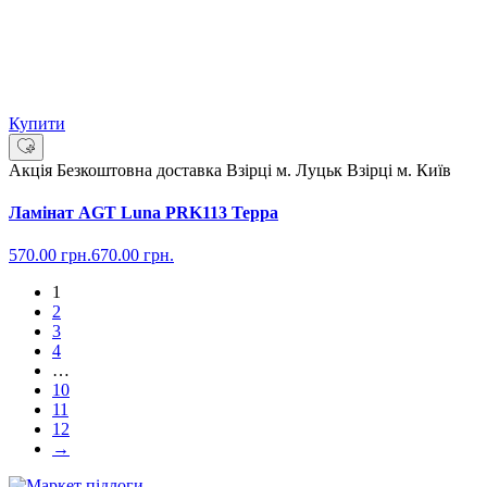
Купити
Акція
Безкоштовна доставка
Взірці м. Луцьк
Взірці м. Київ
Ламінат AGT Luna PRK113 Терра
570.00
грн.
670.00
грн.
1
2
3
4
…
10
11
12
→