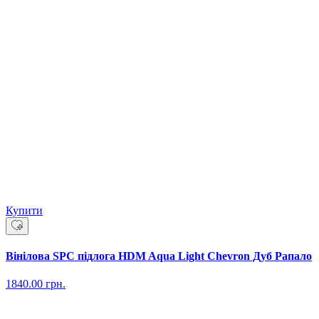
Купити
Вінілова SPC підлога HDM Aqua Light Chevron Дуб Рапало
1840.00
грн.