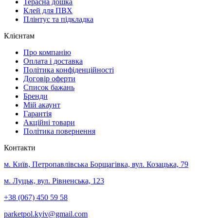
Терасна дошка
Клей для ПВХ
Плінтус та підкладка
Клієнтам
Про компанію
Оплата і доставка
Політика конфіденційності
Договір оферти
Список бажань
Бренди
Мій акаунт
Гарантія
Акційні товари
Політика повернення
Контакти
м. Київ, Петропавлівська Борщагівка, вул. Козацька, 79
м. Луцьк, вул. Рівненська, 123
+38 (067) 450 59 58
parketpol.kyiv@gmail.com