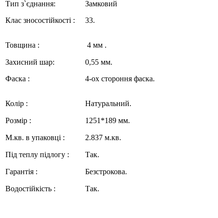
Тип з`єднання:
Замковий
Клас зносостійкості :
33.
Товщина :
4 мм .
Захисний шар:
0,55 мм.
Фаска :
4-ох стороння фаска.
Колір :
Натуральний.
Розмір :
1251*189 мм.
М.кв. в упаковці :
2.837 м.кв.
Під теплу підлогу :
Так.
Гарантія :
Безстрокова.
Водостійкість :
Так.