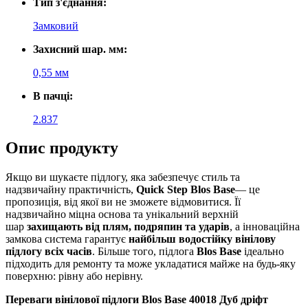
Тип з'єднання:
Замковий
Захисний шар. мм:
0,55 мм
В пачці:
2.837
Опис продукту
Якщо ви шукаєте підлогу, яка забезпечує стиль та
надзвичайну практичність,
Quick Step
Blos
Base
— це
пропозиція, від якої ви не зможете відмовитися. Її
надзвичайно міцна основа та унікальний верхній
шар
захищають від плям, подряпин та ударів
, а інноваційна
замкова система гарантує
найбільш водостійку вінілову
підлогу всіх часів
. Більше того, підлога
Blos Base
ідеально
підходить для ремонту та може укладатися майже на будь-яку
поверхню: рівну або нерівну.
Переваги вінілової підлоги Blos Base 40018 Дуб дріфт