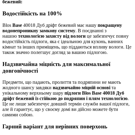
бежевий
:
Водостійкість на 100%
Blos
Base
40018 Дуб дріфт бежевий має нашу
покращену
водонепроникну замкову систему
. В поєднанні з
нашою
технологією захисту від вологи
це забезпечує повну
водостійкість підлоги, яка є ідеальною для кухонь, ванних
кімнат та інших приміщень, що піддаються впливу вологи. Це
також значно полегшує догляд за вашою підлогою.
Надзвичайна міцність для максимальної
довговічності
Предмети, що падають, пролиття та подряпини не мають
жодного шансу завдяки
надзвичайно міцній основі
та
унікальному верхньому шару
підлоги Blos Base 40018 Дуб
дріфт бежевий із стійкою до подряпин і плям технологією
.
Це не лише забезпечує довший термін служби вашої підлоги,
але й гарантує, що у своєму домі ви дійсно можете бути
самими собою.
Гарний варіант для нерівних поверхонь