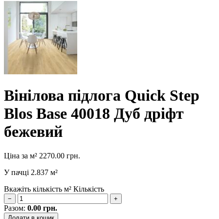
Вінілова підлога Quick Step
Blos Base 40018 Дуб дріфт
бежевий
Ціна за м²
2270.00
грн.
У пачці
2.837 м²
Вкажіть кількість м²
Кількість
−
+
Разом:
0.00
грн.
Додати в кошик