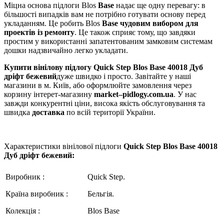
Міцна основа підлоги Blos
Base
надає ще одну перевагу: в
більшості випадків вам не потрібно готувати основу перед
укладанням. Це робить Blos
Base
чудовим вибором для
проектів із ремонту
. Це також сприяє тому, що завдяки
простим у використанні запатентованим замковим системам
дошки надзвичайно легко укладати.
К
упити
в
інілову
п
ідлогу
Quick Step Blos Base 40018 Дуб
дріфт бежевий
дуже швидко і просто. Завітайте у наші
магазини в м. Київ, або оформлюйте замовлення через
корзину інтерет-магазину
market
–
pidlogy
.
com
.
ua
. У нас
завжди конкурентні ціни, висока якість обслуговування та
швидка
доставка
по всій території України.
Характеристики вінілової підлоги
Quick Step Blos Base 40018
Дуб дріфт бежевий:
Виробник :
Quick Step.
Країна виробник :
Бельгія.
Колекція :
Blos Base