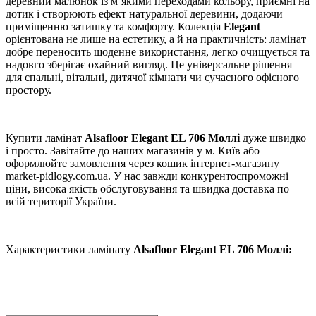
деревний малюнок із м’якими переходами кольору, приємні на
дотик і створюють ефект натуральної деревини, додаючи
приміщенню затишку та комфорту. Колекція
Elegant
орієнтована не лише на естетику, а й на практичність: ламінат
добре переносить щоденне використання, легко очищується та
надовго зберігає охайний вигляд. Це універсальне рішення
для спальні, вітальні, дитячої кімнати чи сучасного офісного
простору.
Купити ламінат
Alsafloor Elegant EL 706 Моллі
дуже швидко
і просто. Завітайте до наших магазинів у м. Київ або
оформлюйте замовлення через кошик інтернет-магазину
market-pidlogy.com.ua. У нас завжди конкурентоспроможні
ціни, висока якість обслуговування та швидка доставка по
всій території України.
Характеристики ламінату
Alsafloor
Elegant EL 706 Моллі: