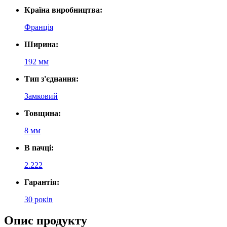
Країна виробництва:
Франція
Ширина:
192 мм
Тип з'єднання:
Замковий
Товщина:
8 мм
В пачці:
2.222
Гарантія:
30 років
Опис продукту