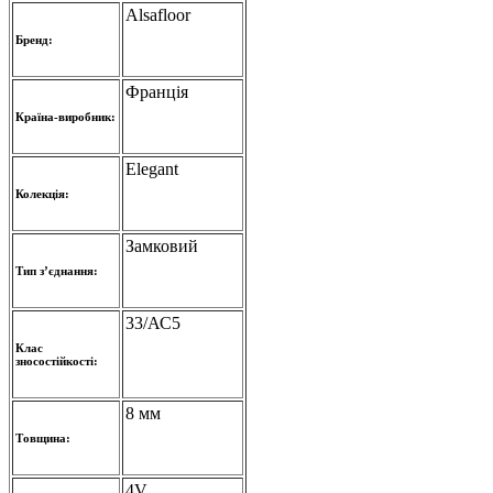
Alsafloor
Бренд:
Франція
Країна-виробник:
Elegant
Колекція:
Замковий
Тип з’єднання:
33/АС5
Клас
зносостійкості:
8 мм
Товщина:
4V