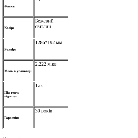
Фаска:
Бежевий
світлий
Колір:
1286*192 мм
Розмір:
2,222 м.кв
М.кв. в упаковці:
Так
Під теплу
підлогу:
30 років
Гарантія: