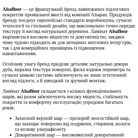
Alsafloor
— це французький бренд ламінованих підлогових
покриттів преміальної якості від компанії Alsapan. Продукція
бренду поєднує європейські стандарти виробництва, сучасні
технології та стильний дизайн, що максимально точно передає
текстуру й вигляд натуральної деревини. Ламінат
Alsafloor
вирізняється високою міцністю та довговічністю, завдяки
чому чудово підходить як для затишних житлових інтер’єрів,
так і для комерційних приміщень із підвищеним
навантаженням.
Особливу увагу бренд приділяє деталям: натуральні декори
дуба, виразна текстура поверхні, фаска вздовж периметра та
сучасні замкові системи забезпечують не лише естетичний
вигляд підлоги, а й швидкий та зручний монтаж.
Ламінат
Alsafloor
складається з кількох функціональних
шарів, які разом забезпечують високу міцність, стабільність
покриття та комфортну експлуатацію упродовж багатьох
років.
Захисний верхній шар — прозорий зносостійкий шар,
що захищає поверхню від подряпин, стирання, вологи
та впливу ультрафіолету
Декоративний шар — високоякісний декоративний