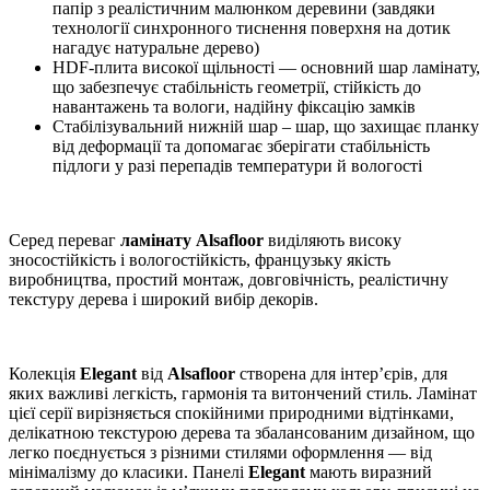
папір з реалістичним малюнком деревини (завдяки
технології синхронного тиснення поверхня на дотик
нагадує натуральне дерево)
HDF-плита високої щільності — основний шар ламінату,
що забезпечує стабільність геометрії, стійкість до
навантажень та вологи, надійну фіксацію замків
Стабілізувальний нижній шар – шар, що захищає планку
від деформації та допомагає зберігати стабільність
підлоги у разі перепадів температури й вологості
Серед переваг
ламінату Alsafloor
виділяють високу
зносостійкість і вологостійкість, французьку якість
виробництва, простий монтаж, довговічність, реалістичну
текстуру дерева і широкий вибір декорів.
Колекція
Elegant
від
Alsafloor
створена для інтер’єрів, для
яких важливі легкість, гармонія та витончений стиль. Ламінат
цієї серії вирізняється спокійними природними відтінками,
делікатною текстурою дерева та збалансованим дизайном, що
легко поєднується з різними стилями оформлення — від
мінімалізму до класики. Панелі
Elegant
мають виразний