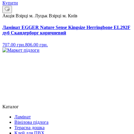
Купити
Акція
Взірці м. Луцьк
Взірці м. Київ
Ламінат EGGER Nature Sense Kingsize Herringbone EL292F
дуб Скандерборг коричневий
707.00
грн.
806.00
грн.
Каталог
Ламінат
Вінілова підлога
Терасна дошка
Клей для ПВХ