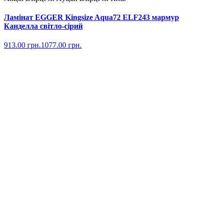
Ламінат EGGER Kingsize Aqua72 ELF243 мармур
Канделла світло-сірий
913.00
грн.
1077.00
грн.