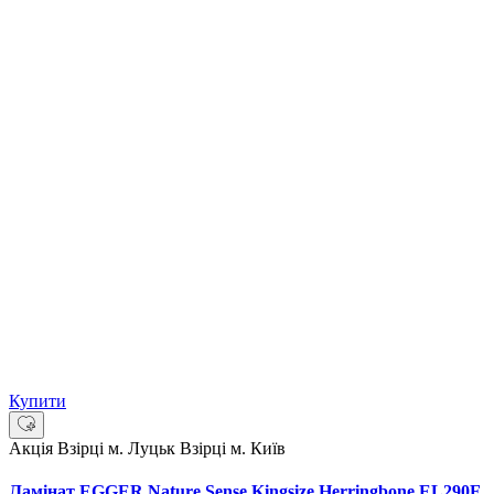
Купити
Акція
Взірці м. Луцьк
Взірці м. Київ
Ламінат EGGER Nature Sense Kingsize Herringbone EL290F