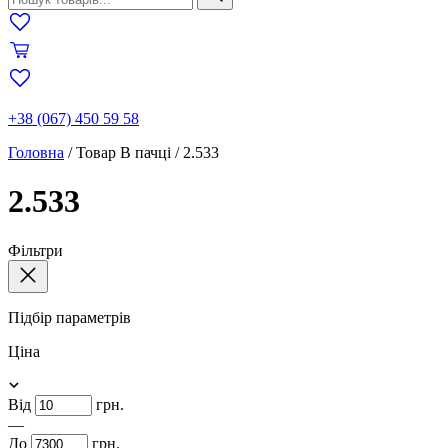
+38 (067) 450 59 58
Головна
/
Товар В пачці
/
2.533
2.533
Фільтри
Підбір параметрів
Ціна
Від
грн.
—
До
грн.