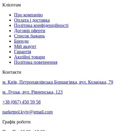
Клієнтам
Про компанію
Оплата і доставка
Політика конфіденційності
Договір оферти
Список бажань
Бренди
Мій акаунт
Гарантія
Акційні товари
Політика повернення
Контакти
м. Київ, Петропавлівська Борщагівка, вул. Козацька, 79
м. Луцьк, вул. Рівненська, 123
+38 (067) 450 59 58
parketpol.kyiv@gmail.com
Графік роботи