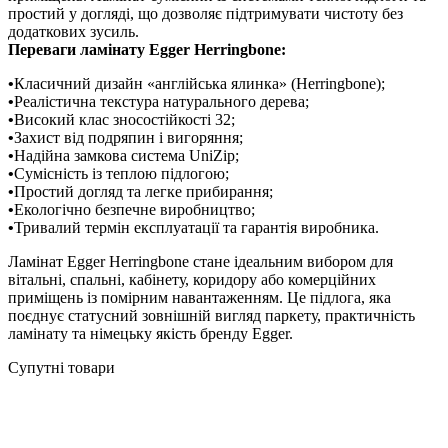
простий у догляді, що дозволяє підтримувати чистоту без
додаткових зусиль.
Переваги ламінату Egger Herringbone:
•
Класичний дизайн «англійська ялинка» (Herringbone);
•
Реалістична текстура натурального дерева;
•
Високий клас зносостійкості 32;
•
Захист від подряпин і вигоряння;
•
Надійна замкова система UniZip;
•
Сумісність із теплою підлогою;
•
Простий догляд та легке прибирання;
•
Екологічно безпечне виробництво;
•
Тривалий термін експлуатації та гарантія виробника.
Ламінат Egger Herringbone стане ідеальним вибором для
вітальні, спальні, кабінету, коридору або комерційних
приміщень із помірним навантаженням. Це підлога, яка
поєднує статусний зовнішній вигляд паркету, практичність
ламінату та німецьку якість бренду Egger.
Супутні товари