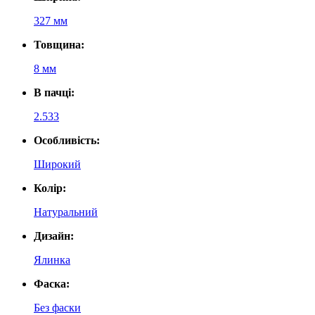
327 мм
Товщина:
8 мм
В пачці:
2.533
Особливість:
Широкий
Колір:
Натуральний
Дизайн:
Ялинка
Фаска:
Без фаски