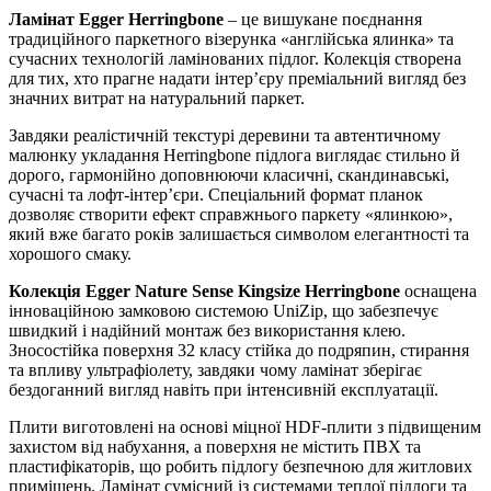
Ламінат Egger Herringbone
– це вишукане поєднання
традиційного паркетного візерунка «англійська ялинка» та
сучасних технологій ламінованих підлог. Колекція створена
для тих, хто прагне надати інтер’єру преміальний вигляд без
значних витрат на натуральний паркет.
Завдяки реалістичній текстурі деревини та автентичному
малюнку укладання Herringbone підлога виглядає стильно й
дорого, гармонійно доповнюючи класичні, скандинавські,
сучасні та лофт-інтер’єри. Спеціальний формат планок
дозволяє створити ефект справжнього паркету «ялинкою»,
який вже багато років залишається символом елегантності та
хорошого смаку.
Колекція Egger Nature Sense Kingsize Herringbone
оснащена
інноваційною замковою системою UniZip, що забезпечує
швидкий і надійний монтаж без використання клею.
Зносостійка поверхня 32 класу стійка до подряпин, стирання
та впливу ультрафіолету, завдяки чому ламінат зберігає
бездоганний вигляд навіть при інтенсивній експлуатації.
Плити виготовлені на основі міцної HDF-плити з підвищеним
захистом від набухання, а поверхня не містить ПВХ та
пластифікаторів, що робить підлогу безпечною для житлових
приміщень. Ламінат сумісний із системами теплої підлоги та