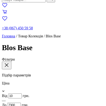
+38 (067) 450 59 58
Головна
/
Товар Колекція
/
Blos Base
Blos Base
Фільтри
Підбір параметрів
Ціна
Від
грн.
—
До
грн.