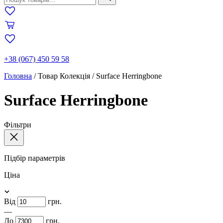
+38 (067) 450 59 58
Головна
/
Товар Колекція
/
Surface Herringbone
Surface Herringbone
Фільтри
Підбір параметрів
Ціна
Від
грн.
—
До
грн.