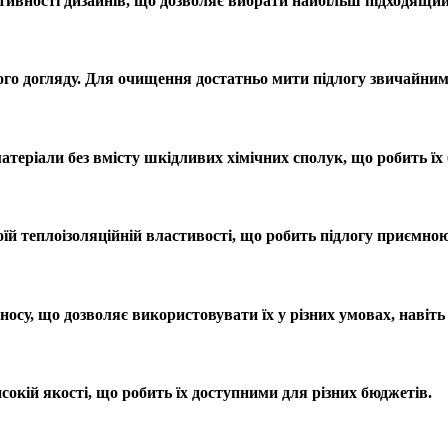
тивності дизайнів, що дозволяє вибрати найбільш підходящий 
ьного догляду. Для очищення достатньо мити підлогу звичайн
атеріали без вмісту шкідливих хімічних сполук, що робить їх
їй теплоізоляційній властивості, що робить підлогу приємною
зносу, що дозволяє використовувати їх у різних умовах, навіт
сокій якості, що робить їх доступними для різних бюджетів.