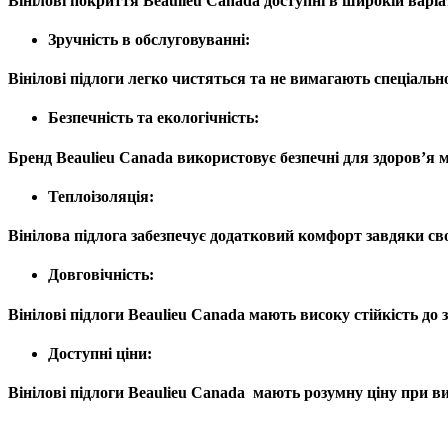
Вінілові покриття Beaulieu Canada доступні в широкій варіа
Зручність в обслуговуванні
:
Вінілові підлоги легко чистяться та не вимагають спеціал
Безпечність та екологічність
:
Бренд Beaulieu Canada використовує безпечні для здоров’я м
Теплоізоляція
:
Вінілова підлога забезпечує додатковий комфорт завдяки сво
Довговічність
:
Вінілові підлоги Beaulieu Canada мають високу стійкість до 
Доступні ціни
:
Вінілові підлоги Beaulieu Canada мають розумну ціну при ви