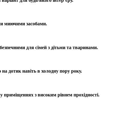
варіант для будь-якого інтер’єру.
ими миючими засобами.
 безпечними для сімей з дітьми та тваринами.
 на дотик навіть в холодну пору року.
ь у приміщеннях з високим рівнем прохідності.