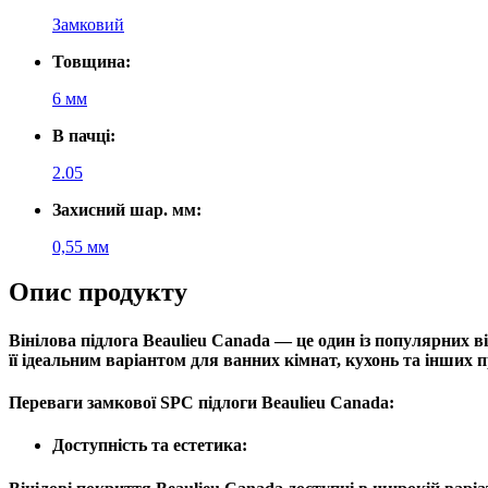
Замковий
Товщина:
6 мм
В пачці:
2.05
Захисний шар. мм:
0,55 мм
Опис продукту
Вінілова підлога
Beaulieu Canada
— це один із популярних ві
її ідеальним варіантом для ванних кімнат, кухонь та інших
Переваги замкової SPC
підлоги
Beaulieu Canada:
Доступність та естетика
: