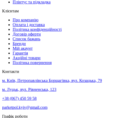
Плінтус та підкладка
Клієнтам
Про компанію
Оплата і доставка
Політика конфіденційності
Договір оферти
Список бажань
Бренди
Мій акаунт
Гарантія
Акційні товари
Політика повернення
Контакти
м. Київ, Петропавлівська Борщагівка, вул. Козацька, 79
м. Луцьк, вул. Рівненська, 123
+38 (067) 450 59 58
parketpol.kyiv@gmail.com
Графік роботи