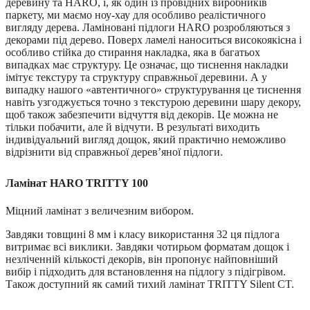
деревину та HARO, і, як один із провідних виробників
паркету, ми маємо ноу-хау для особливо реалістичного
вигляду дерева. Ламіновані підлоги HARO розробляються з
декорами під дерево. Поверх ламелі наноситься високоякісна і
особливо стійка до стирання накладка, яка в багатьох
випадках має структуру. Це означає, що тиснення накладки
імітує текстуру та структуру справжньої деревини. А у
випадку нашого «автентичного» структурування це тиснення
навіть узгоджується точно з текстурою деревини шару декору,
щоб також забезпечити відчуття від декорів. Це можна не
тільки побачити, але й відчути. В результаті виходить
індивідуальний вигляд дощок, який практично неможливо
відрізнити від справжньої дерев’яної підлоги.
Ламінат
HARO
TRITTY 100
Міцний ламінат з величезним вибором.
Завдяки товщині 8 мм і класу використання 32 ця підлога
витримає всі виклики. Завдяки чотирьом форматам дощок і
незліченній кількості декорів, він пропонує найповніший
вибір і підходить для встановлення на підлогу з підігрівом.
Також доступний як самий тихий ламінат TRITTY Silent CT.