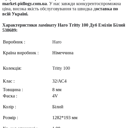
market-pidlogy.com.ua
. У нас завжди конкурентоспроможна
ціна, висока якість обслуговування та швидка д
оставка по
всій Україні.
Характеристики ламінату
Haro
T
ritty
100 Дуб Емілія Білий
538689:
Виробник :
Haro
Країна виробник :
Німеччина
Колекц
ія:
Tritty 100
Клас :
3
2
/АС
4
Товщина :
8
м
м
Фаска :
4V
Колір :
Білий
Розмір :
1282*193
мм