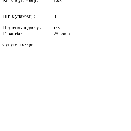
Кв. м в упаковці :
1.98
Шт. в упаковці :
8
Під теплу підлогу :
так
Гарантія :
2
5
років.
Супутні товари