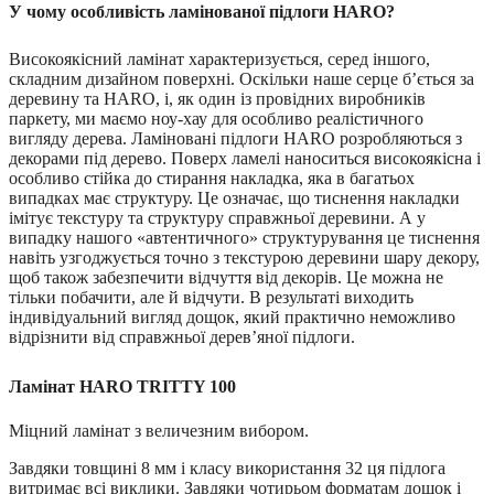
У чому особливість ламінованої підлоги
HARO
?
Високоякісний ламінат характеризується, серед іншого,
складним дизайном поверхні. Оскільки наше серце б’ється за
деревину та HARO, і, як один із провідних виробників
паркету, ми маємо ноу-хау для особливо реалістичного
вигляду дерева. Ламіновані підлоги HARO розробляються з
декорами під дерево. Поверх ламелі наноситься високоякісна і
особливо стійка до стирання накладка, яка в багатьох
випадках має структуру. Це означає, що тиснення накладки
імітує текстуру та структуру справжньої деревини. А у
випадку нашого «автентичного» структурування це тиснення
навіть узгоджується точно з текстурою деревини шару декору,
щоб також забезпечити відчуття від декорів. Це можна не
тільки побачити, але й відчути. В результаті виходить
індивідуальний вигляд дощок, який практично неможливо
відрізнити від справжньої дерев’яної підлоги.
Ламінат
HARO
TRITTY 100
Міцний ламінат з величезним вибором.
Завдяки товщині 8 мм і класу використання 32 ця підлога
витримає всі виклики. Завдяки чотирьом форматам дощок і