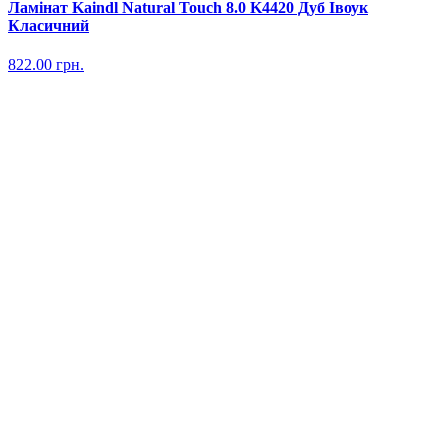
Ламінат Kaindl Natural Touch 8.0 K4420 Дуб Івоук
Класичний
822.00
грн.