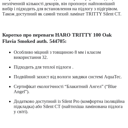
незліченній кількості декорів, він пропонує найповніший
вибір і підходить для встановлення на підлогу з підігрівом.
Також доступний як самий тихий ламінат TRITTY Silent CT.
Коротко про переваги
HARO
TRITT
Y
100 Oak
Flavia Smoked auth. 544705:
Особливо міцний з товщиною 8 мм і класом
використання 32.
Підходить для теплої підлоги .
Подвійний захист від вологи завдяки системі
A
quaTec.
Сертифікат екологічності “Блакитний Ангел” (“Blue
Angel”).
Додатково доступний із Silent Pro (комфортна ізоляційна
підкладка) або Silent CT (найтихіша ламінована підлога
у світі).