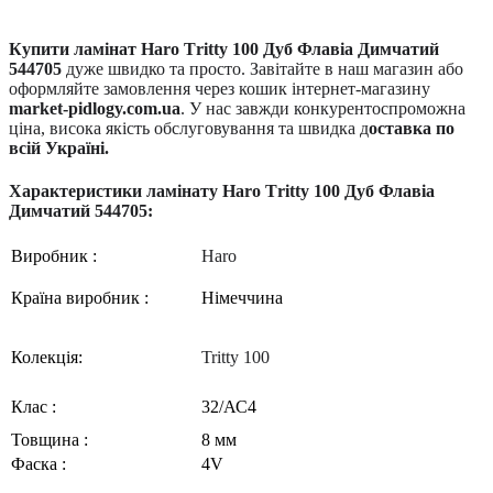
Купити ламінат
Haro
T
ritty
100 Дуб Флавіа Димчатий
544705
дуже швидко та просто. Завітайте в наш магазин або
оформляйте замовлення через кошик інтернет-магазину
market-pidlogy.com.ua
. У нас завжди конкурентоспроможна
ціна, висока якість обслуговування та швидка д
оставка по
всій Україні.
Характеристики ламінату
Haro
T
ritty
100 Дуб Флавіа
Димчатий 544705:
Виробник :
Haro
Країна виробник :
Німеччина
Колекц
ія:
Tritty 100
Клас :
3
2
/АС
4
Товщина :
8
м
м
Фаска :
4V