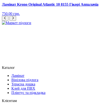
Ламінат Krono Original Atlantic 10 8155 Гікорі Аппалачіа
750.00
грн.
Каталог
Ламінат
Вінілова підлога
Терасна дошка
Клей для ПВХ
Плінтус та підкладка
Клієнтам