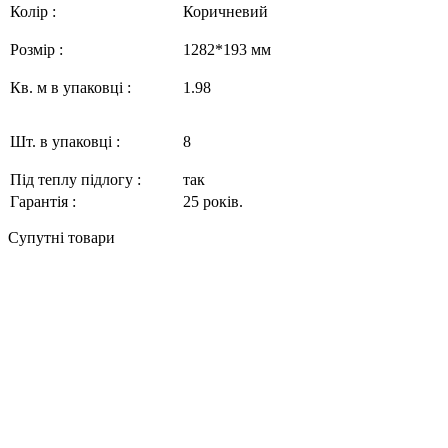
Колір :
Коричневий
Розмір :
1282*193
мм
Кв. м в упаковці :
1.98
Шт. в упаковці :
8
Під теплу підлогу :
так
Гарантія :
2
5
років.
Супутні товари