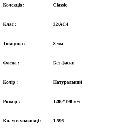
Колекц
ія:
Classic
Клас :
32/АС4
Товщина :
8
м
м
Фаска :
Без фаски
Колір :
Натуральни
й
Розмір :
12
00
*
190
мм
Кв. м в упаковці :
1.596