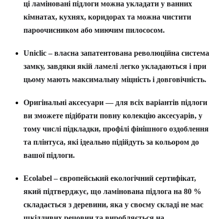
ці ламіновані підлоги можна укладати у ванних
кімнатах, кухнях, коридорах та можна чистити
пароочисником або миючим пилососом.
Uniclic
– власна запатентована революційна система
замку, завдяки якій ламелі легко укладаються і при
цьому мають максимальну міцність і довговічність.
Оригінальні аксесуари
— для всіх варіантів підлоги
ви зможете підібрати повну колекцію аксесуарів, у
тому числі підкладки, профілі фінішного оздоблення
та плінтуса, які ідеально підійдуть за кольором до
вашої підлоги.
Ecolabel
– європейський екологічний сертифікат,
який підтверджує, що ламінована підлога на 80 %
складається з деревини, яка у своєму складі не має
шкідливих речовин та виробляється на