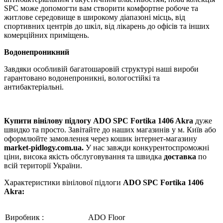
SPC може допомогти вам створити комфортне робоче та
житлове середовище в широкому діапазоні місць, від
спортивних центрів до шкіл, від лікарень до офісів та інших
комерційних приміщень.
Водонепроникний
Завдяки особливій багатошаровій структурі наші вироби
гарантовано водонепроникні, вологостійкі та
антибактеріальні.
Купити
вінілову
під
л
огу
ADO SPC Fortika 1406 Akra
дуже
швидко та просто. Завітайте до наших магазинів у м. Київ або
оформлюйте замовлення через кошик інтернет-магазину
market-pidlogy.com.ua.
У нас завжди конкурентоспроможні
ціни, висока якість обслуговування та швидка
доставка
по
всій території України.
Характеристики вінілової підлоги
ADO SPC Fortika 1406
Akra:
Виробник :
ADO Floor