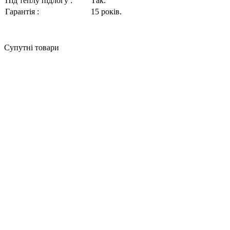
Під теплу підлогу :
Так.
Гарантія :
15
років.
Супутні товари