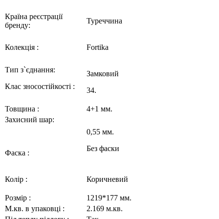
Країна
реєстрації
Туреччина
бренду
:
Колекція :
Fortika
Тип з`єднання:
Замковий
Клас зносостійкості :
34
.
Товщина :
4+1
мм.
Захисний шар:
0,55 мм.
Без фаски
Фаска :
Колір :
Коричневий
Розмір :
1219*177 мм.
М.кв. в упаковці :
2.169 м.кв.