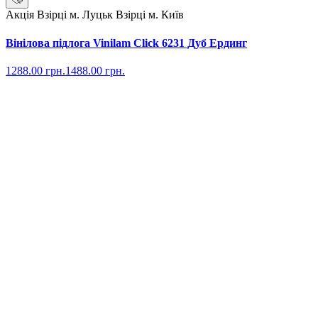
Акція
Взірці м. Луцьк
Взірці м. Київ
Вінілова підлога Vinilam Click 6231 Дуб Ердинг
1288.00
грн.
1488.00
грн.