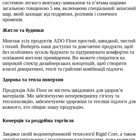
системою легкого монтажу-замикання та п’ятьма шарами
загальною товщиною 5 мм, включаючи спеціальний захисний
шар, який захищає від подряпин, розливів і сонячних
променів.
Житло та будинки
Монтаж усіх продуктів ADO Floor простий, швидкий, чистий
і тихий. Виберіть наші доступні та довговічні продукти, щоб
без особливих зусиль будувати та підтримувати комфортні та
освіжаючі житлові приміщення. Ви можете спиратися на
широкий спектр дизайнерських концепцій, щоб створити
власні декоративні, теплі та грайливі комбінації підлоги.
Здорова та тепла
поверхня
Продукція Ado Floor не містить шкідливих для здоров’я
матеріалів. Ми забезпечуємо неперевершену гігієну та
теплоізоляцію, забезпечуючи здоровіші та тепліші підлоги для
кожного, хто обирає нашу продукцію.
Комерція та роздрібна торгівля
Завдяки своїй водонепроникній технології Rigid Core, а також
антибактеріальним і акустичним властивостям, нова колекція