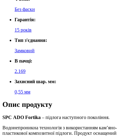
Без фаски
Гарантія:
15 років
Тип з'єднання:
Замковий
В пачці:
2.169
Захисний шар. мм:
0,55 мм
Опис продукту
SPC
ADO Fortika
–
підлога
наступного покоління.
Водонепроникна технологія з використанням кам’яно-
пластикової композитної
підлоги.
П
родукт
оснащен
ий