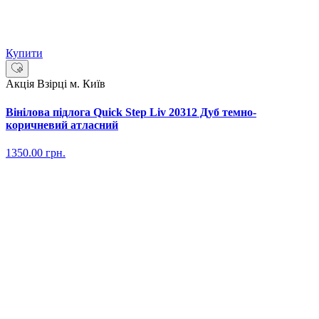
Купити
Акція
Взірці м. Київ
Вінілова підлога Quick Step Liv 20312 Дуб темно-
коричневий атласний
1350.00
грн.