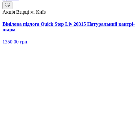
Акція
Взірці м. Київ
Вінілова підлога Quick Step Liv 20315 Натуральний кантрі-
шарм
1350.00
грн.