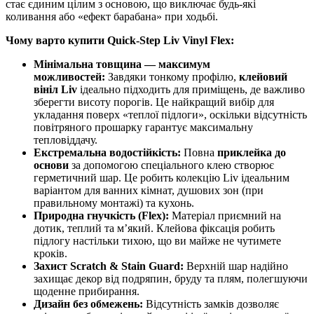
стає єдиним цілим з основою, що виключає будь-які
коливання або «ефект барабана» при ходьбі.
Чому варто купити Quick-Step Liv Vinyl Flex:
Мінімальна товщина — максимум
можливостей:
Завдяки тонкому профілю,
клейовий
вініл Liv
ідеально підходить для приміщень, де важливо
зберегти висоту порогів. Це найкращий вибір для
укладання поверх «теплої підлоги», оскільки відсутність
повітряного прошарку гарантує максимальну
тепловіддачу.
Екстремальна водостійкість:
Повна
приклейка до
основи
за допомогою спеціального клею створює
герметичний шар. Це робить колекцію Liv ідеальним
варіантом для ванних кімнат, душових зон (при
правильному монтажі) та кухонь.
Природна гнучкість (Flex):
Матеріал приємний на
дотик, теплий та м’який. Клейова фіксація робить
підлогу настільки тихою, що ви майже не чутимете
кроків.
Захист Scratch & Stain Guard:
Верхній шар надійно
захищає декор від подряпин, бруду та плям, полегшуючи
щоденне прибирання.
Дизайн без обмежень:
Відсутність замків дозволяє