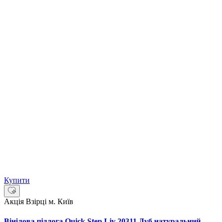
Купити
Акція
Взірці м. Київ
Вінілова підлога Quick Step Liv 20311 Дуб натуральний