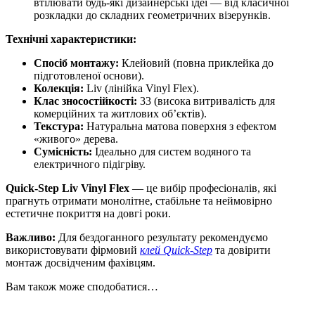
втілювати будь-які дизайнерські ідеї — від класичної
розкладки до складних геометричних візерунків.
Технічні характеристики:
Спосіб монтажу:
Клейовий (повна приклейка до
підготовленої основи).
Колекція:
Liv (лінійка Vinyl Flex).
Клас зносостійкості:
33 (висока витривалість для
комерційних та житлових об’єктів).
Текстура:
Натуральна матова поверхня з ефектом
«живого» дерева.
Сумісність:
Ідеально для систем водяного та
електричного підігріву.
Quick-Step Liv Vinyl Flex
— це вибір професіоналів, які
прагнуть отримати монолітне, стабільне та неймовірно
естетичне покриття на довгі роки.
Важливо:
Для бездоганного результату рекомендуємо
використовувати фірмовий
клей Quick-Step
та довірити
монтаж досвідченим фахівцям.
Вам також може сподобатися…