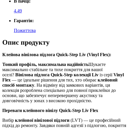
В пачці:
4.49
Гарантія:
Пожиттєва
Опис продукту
Клейова вінілова підлога Quick-Step Liv (Vinyl Flex):
Тонкий профіль, максимальна надійність
Шукаєте
максимально стабільне та тихе покриття для вашої
оселі?
Вінілова підлога Quick-Step колекції Liv
із серії
Vinyl
Flex
— це ідеальне рішення для тих, хто обирає
клейовий
спосіб монтажу
. На відміну від замкових варіантів, ця
колекція розроблена спеціально для повної приклейки до
основи, що забезпечує неперевершену акустику та
довговічність у зонах з високою прохідністю.
Переваги клейового вінілу Quick-Step Liv Flex
Вибір
клейової вінілової підлоги
(LVT) — це професійний
підхід до ремонту. Завдяки повній адгезії з підлогою, покриття