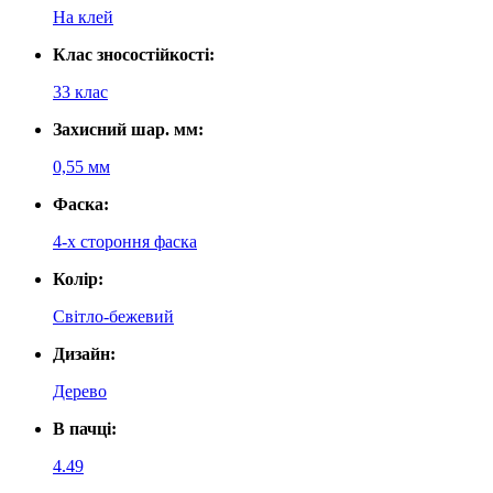
На клей
Клас зносостійкості:
33 клас
Захисний шар. мм:
0,55 мм
Фаска:
4-х стороння фаска
Колір:
Світло-бежевий
Дизайн:
Дерево
В пачці:
4.49