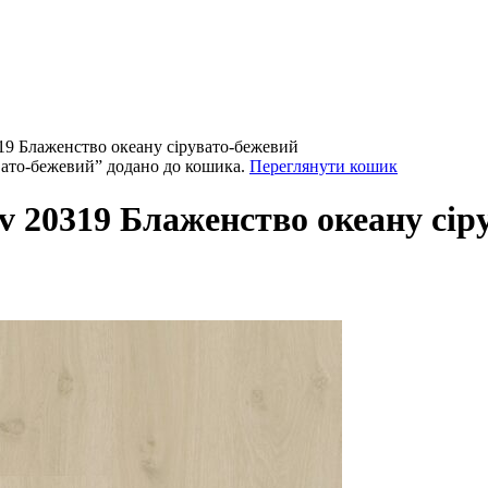
319 Блаженство океану сірувато-бежевий
увато-бежевий” додано до кошика.
Переглянути кошик
iv 20319 Блаженство океану сі