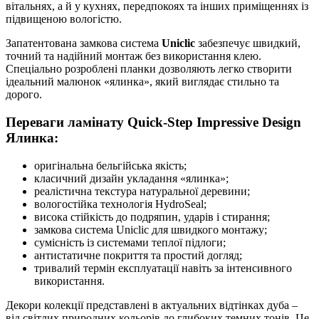
вітальнях, а й у кухнях, передпокоях та інших приміщеннях із
підвищеною вологістю.
Запатентована замкова система
Uniclic
забезпечує швидкий,
точний та надійний монтаж без використання клею.
Спеціально розроблені планки дозволяють легко створити
ідеальний малюнок «ялинка», який виглядає стильно та
дорого.
Переваги ламінату Quick-Step Impressive Design
Ялинка:
оригінальна бельгійська якість;
класичний дизайн укладання «ялинка»;
реалістична текстура натуральної деревини;
вологостійка технологія HydroSeal;
висока стійкість до подряпин, ударів і стирання;
замкова система Uniclic для швидкого монтажу;
сумісність із системами теплої підлоги;
антистатичне покриття та простий догляд;
тривалий термін експлуатації навіть за інтенсивного
використання.
Декори колекції представлені в актуальних відтінках дуба –
від світлих природних кольорів до глибоких темних тонів. Це