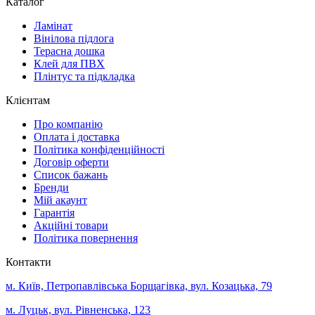
Каталог
Ламінат
Вінілова підлога
Терасна дошка
Клей для ПВХ
Плінтус та підкладка
Клієнтам
Про компанію
Оплата і доставка
Політика конфіденційності
Договір оферти
Список бажань
Бренди
Мій акаунт
Гарантія
Акційні товари
Політика повернення
Контакти
м. Київ, Петропавлівська Борщагівка, вул. Козацька, 79
м. Луцьк, вул. Рівненська, 123