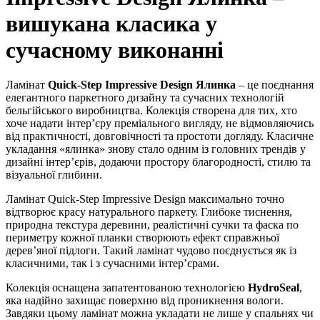
вишукана класика у
сучасному виконанні
Ламінат
Quick-Step Impressive Design Ялинка
– це поєднання
елегантного паркетного дизайну та сучасних технологій
бельгійського виробництва. Колекція створена для тих, хто
хоче надати інтер’єру преміального вигляду, не відмовляючись
від практичності, довговічності та простоти догляду. Класичне
укладання «ялинка» знову стало одним із головних трендів у
дизайні інтер’єрів, додаючи простору благородності, стилю та
візуальної глибини.
Ламінат Quick-Step Impressive Design максимально точно
відтворює красу натурального паркету. Глибоке тиснення,
природна текстура деревини, реалістичні сучки та фаска по
периметру кожної планки створюють ефект справжньої
дерев’яної підлоги. Такий ламінат чудово поєднується як із
класичними, так і з сучасними інтер’єрами.
Колекція оснащена запатентованою технологією
HydroSeal
,
яка надійно захищає поверхню від проникнення вологи.
Завдяки цьому ламінат можна укладати не лише у спальнях чи