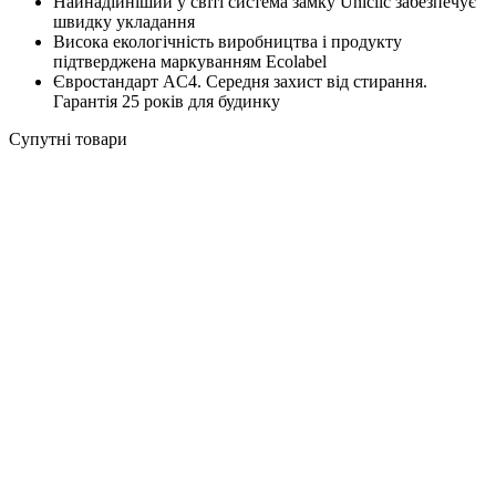
Найнадійніший у світі система замку Uniclic забезпечує
швидку укладання
Висока екологічність виробництва і продукту
підтверджена маркуванням Ecolabel
Євростандарт AC4. Середня захист від стирання.
Гарантія 25 років для будинку
Супутні товари