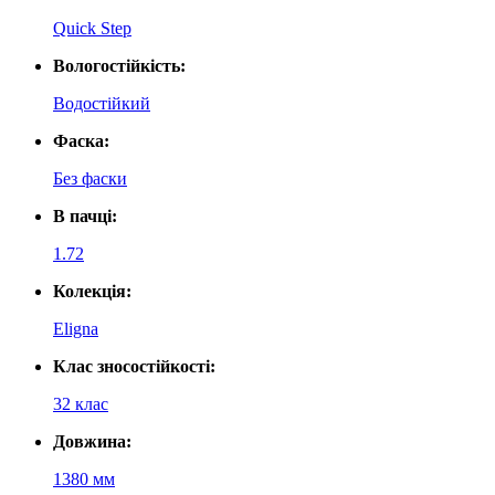
Quick Step
Вологостійкість:
Водостійкий
Фаска:
Без фаски
В пачці:
1.72
Колекція:
Eligna
Клас зносостійкості:
32 клас
Довжина:
1380 мм