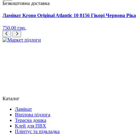
Безкоштовна доставка
Ламінат Krono Original Atlantic 10 8156 Гікорі Червона Ріка
750.00
грн.
Каталог
Ламінат
Вінілова підлога
Терасна дошка
Клей для ПВХ
Плінтус та підкладка