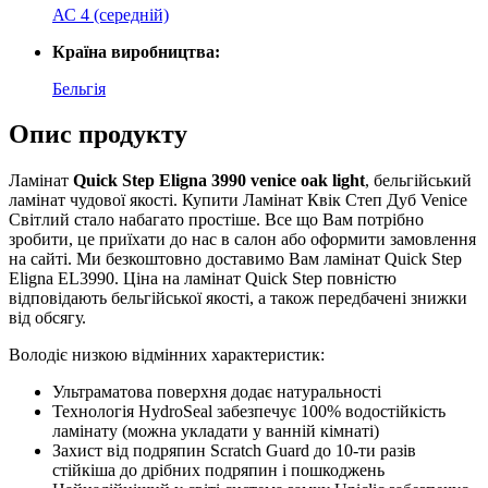
АС 4 (середній)
Країна виробництва:
Бельгія
Опис продукту
Ламінат
Quick Step Eligna 3990 venice oak light
, бельгійський
ламінат чудової якості. Купити Ламінат Квік Степ Дуб Venice
Світлий стало набагато простіше. Все що Вам потрібно
зробити, це приїхати до нас в салон або оформити замовлення
на сайті. Ми безкоштовно доставимо Вам ламінат Quick Step
Eligna EL3990. Ціна на ламінат Quick Step повністю
відповідають бельгійської якості, а також передбачені знижки
від обсягу.
Володіє низкою відмінних характеристик:
Ультраматова поверхня додає натуральності
Технологія HydroSeal забезпечує 100% водостійкість
ламінату (можна укладати у ванній кімнаті)
Захист від подряпин Scratch Guard до 10-ти разів
стійкіша до дрібних подряпин і пошкоджень